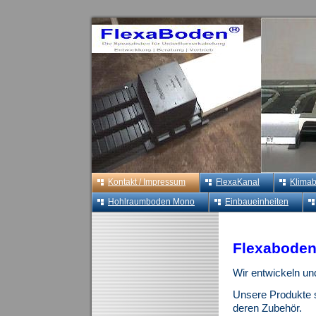
Kontakt / Impressum
FlexaKanal
Klima
Hohlraumboden Mono
Einbaueinheiten
Flexabode
Wir entwickeln un
Unsere Produkte 
deren Zubehör.